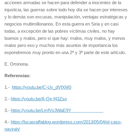
acciones armadas se hacen para defender a inocentes de la
injusticia, las guerras sobre todo hoy día se hacen por intereses
y lo demás son excusas, manipulación, ventajas estratégicas y
negocios multimillonarios. En esta guerra en Siria y en casi
todas, a excepción de las pobres víctimas civiles, no hay
buenos y malos, pero sí que hay: malos, muy malos, y menos
malos pero eso y muchos más asuntos de importancia los
expondremos muy pronto en una 2ª y 3ª parte de este artículo.
E. Ominona.
Referencias:
1.-
https://youtu.be/C-Uv_dVfXM0
2.-
https://youtu.be/A-Qe-f43Zso
3.-
https://youtu.be/LmfVs3WaE9Y
4.-
https://lucasraffablog.wordpress.com/2013/05/04/el-caso-
nayirah/