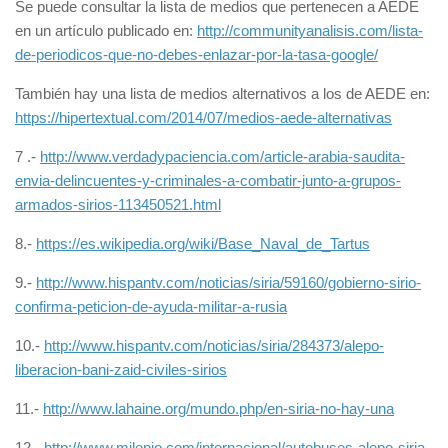
Se puede consultar la lista de medios que pertenecen a AEDE
en un artículo publicado en:
http://communityanalisis.com/lista-
de-periodicos-que-no-debes-enlazar-por-la-tasa-google/
También hay una lista de medios alternativos a los de AEDE en:
https://hipertextual.com/2014/07/medios-aede-alternativas
7 .-
http://www.verdadypaciencia.com/article-arabia-saudita-
envia-delincuentes-y-criminales-a-combatir-junto-a-grupos-
armados-sirios-113450521.html
8.-
https://es.wikipedia.org/wiki/Base_Naval_de_Tartus
9.-
http://www.hispantv.com/noticias/siria/59160/gobierno-sirio-
confirma-peticion-de-ayuda-militar-a-rusia
10.-
http://www.hispantv.com/noticias/siria/284373/alepo-
liberacion-bani-zaid-civiles-sirios
11.-
http://www.lahaine.org/mundo.php/en-siria-no-hay-una
12.-
http://www.milenio.com/internacional/autobuses-alepo-siria-