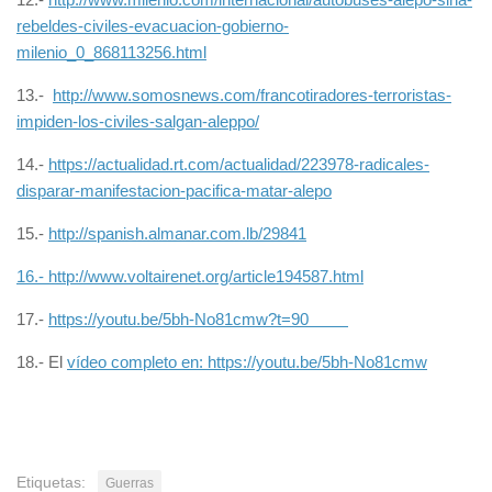
rebeldes-civiles-evacuacion-gobierno-
milenio_0_868113256.html
13.-
http://www.somosnews.com/francotiradores-terroristas-
impiden-los-civiles-salgan-aleppo/
14.-
https://actualidad.rt.com/actualidad/223978-radicales-
disparar-manifestacion-pacifica-matar-alepo
15.-
http://spanish.almanar.com.lb/29841
16.-
http://www.voltairenet.org/article194587.html
17.-
https://youtu.be/5bh-No81cmw?t=90
18.- El
vídeo completo en:
https://youtu.be/5bh-No81cmw
Etiquetas:
Guerras