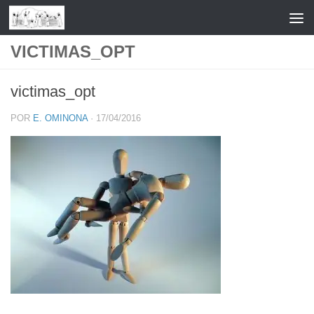
Saltar al contenido
VICTIMAS_OPT
victimas_opt
POR
E. OMINONA
·
17/04/2016