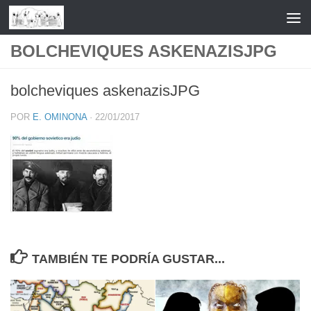
Saltar al contenido
BOLCHEVIQUES ASKENAZISJPG
bolcheviques askenazisJPG
POR
E. OMINONA
·
22/01/2017
TAMBIÉN TE PODRÍA GUSTAR...