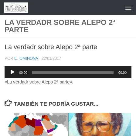
Saltar al contenido
LA VERDADR SOBRE ALEPO 2ª
PARTE
La verdadr sobre Alepo 2ª parte
POR
E. OMINONA
·
22/01/2017
Reproductor
00:00
00:00
de
«La verdadr sobre Alepo 2ª parte».
audio
TAMBIÉN TE PODRÍA GUSTAR...