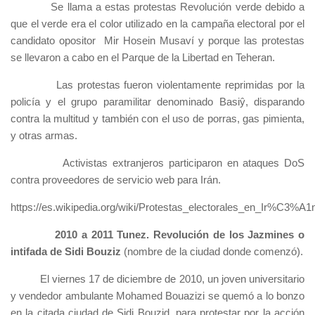
Se llama a estas protestas Revolución verde debido a
que el verde era el color utilizado en la campaña electoral por el
candidato opositor Mir Hosein Musaví y porque las protestas
se llevaron a cabo en el Parque de la Libertad en Teheran.
Las protestas fueron violentamente reprimidas por la
policía y el grupo paramilitar denominado Basiŷ, disparando
contra la multitud y también con el uso de porras, gas pimienta,
y otras armas.
Activistas extranjeros participaron en ataques DoS
contra proveedores de servicio web para Irán.
https://es.wikipedia.org/wiki/Protestas_electorales_en_Ir%C3%A
2010 a 2011 Tunez. Revolución de los Jazmines o
intifada de Sidi Bouziz
(nombre de la ciudad donde comenzó).
El viernes 17 de diciembre de 2010, un joven universitario
y vendedor ambulante Mohamed Bouazizi se quemó a lo bonzo
en la citada ciudad de Sidi Bouzid, para protestar por la acción