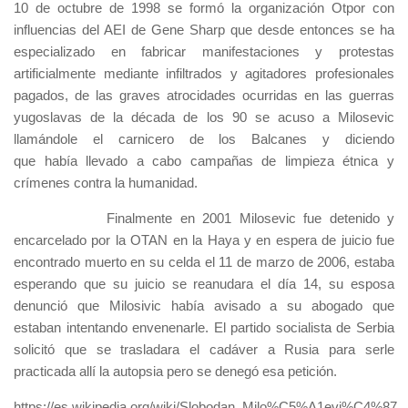
10 de octubre de 1998 se formó la organización Otpor con
influencias del AEI de Gene Sharp que desde entonces se ha
especializado en fabricar manifestaciones y protestas
artificialmente mediante infiltrados y agitadores profesionales
pagados, de las graves atrocidades ocurridas en las guerras
yugoslavas de la década de los 90 se acuso a Milosevic
llamándole el carnicero de los Balcanes y diciendo
que había llevado a cabo campañas de limpieza étnica y
crímenes contra la humanidad.
Finalmente en 2001 Milosevic fue detenido y
encarcelado por la OTAN en la Haya y en espera de juicio fue
encontrado muerto en su celda el 11 de marzo de 2006, estaba
esperando que su juicio se reanudara el día 14, su esposa
denunció que Milosivic había avisado a su abogado que
estaban intentando envenenarle. El partido socialista de Serbia
solicitó que se trasladara el cadáver a Rusia para serle
practicada allí la autopsia pero se denegó esa petición.
https://es.wikipedia.org/wiki/Slobodan_Milo%C5%A1evi%C4%87