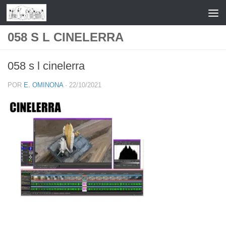
Saltar al contenido
058 S L CINELERRA
058 s l cinelerra
POR
E. OMINONA
·
22/10/2021