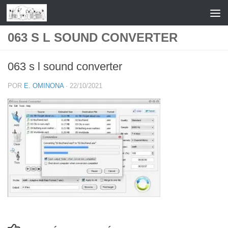
Saltar al contenido
063 S L SOUND CONVERTER
063 s l sound converter
POR
E. OMINONA
·
22/10/2021