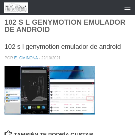
Saltar al contenido
102 S L GENYMOTION EMULADOR
DE ANDROID
102 s l genymotion emulador de android
POR
E. OMINONA
·
22/10/2021
TAMBIÉN TE PODRÍA GUSTAR...